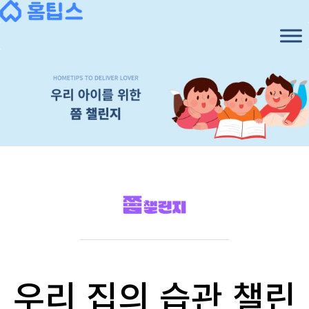
우리 집의 습관 챌린