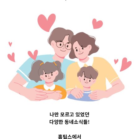
문화환경
문화환경
,
정부지원소식
도시가스 미공급.소외지역
에 도시가스 공급배관건설
및 사용자시설 설치비 융자
지원
정식명칭국가유공자 등의 국립 자연
나만 모르고 있었던
휴양림 사용료 할인 지원내용도시가
다양한 동네소식들!
스 미공급 및 소외지역에 대한 공급
배관건설…
홈팁스에서