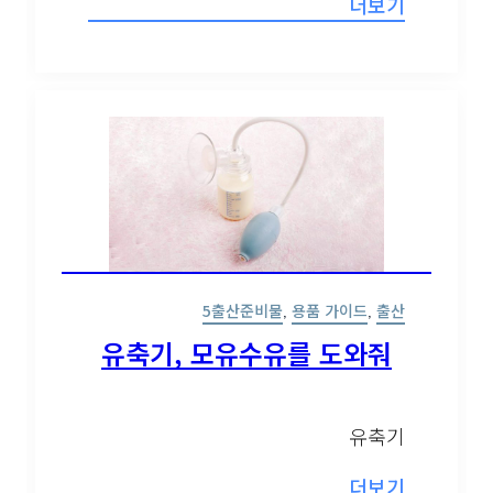
5출산준비물
,
용품 가이드
,
출산
유축기, 모유수유를 도와줘
자주 묻는 질문들
유축기
더보기