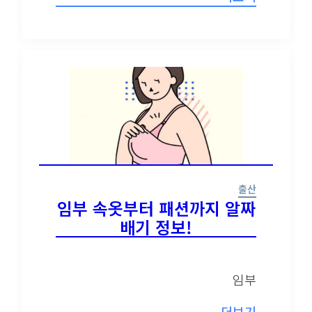
뉴스레터 구독은 어떻게 해요?
뉴스레터는 언제 오나요?
구독을 신청했는데 메일이 안와요 😭
홈팁스가 뭔가요? 🙄
출산
늘 하루 동안 보지 않을래요.
임부 속옷부터 패션까지 알
짜배기 정보!
임부
더보기