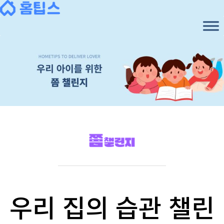
우리 집의 습관 챌린