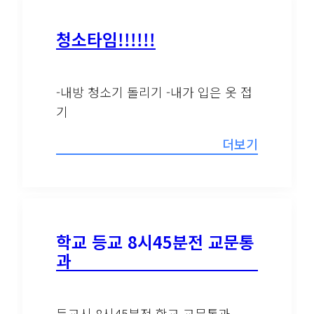
청소타임!!!!!!
-내방 청소기 돌리기 -내가 입은 옷 접
기
더보기
학교 등교 8시45분전 교문통
과
등교시 8시45분전 학교 교문통과