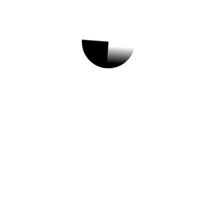
생활안정
,
정부지원소식
장기전세 주택공급
정식명칭장기전세 주택공급 지원내
용○ 시세의 80% 수준의 저렴한 임
대보증금의 장기전세주택 공급 지원
대상○ (공통)…
더보기
1