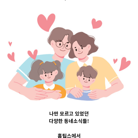
생활안정
생활안정
,
정부지원소식
출산육아기 고용안정장려금
정식명칭출산육아기 고용안정장려
금 지원내용○ 육아휴직 지원금 –
근로자에게 육아휴직을 30일 이상
나만 모르고 있었던
허용한 우선지원대상기업…
다양한 동네소식들!
더보기
홈팁스에서