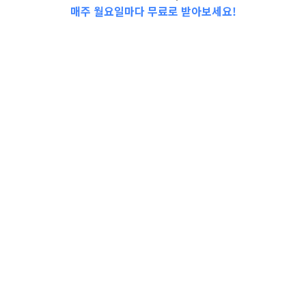
매주 월요일마다 무료로 받아보세요!
생활안정
,
정부지원소식
,
주거자립
청년우대형청약통장
정식명칭청년우대형청약통장 지원
내용○ 금리 우대 : 신규 가입일로부
터 2년 이상인 경우 납입원금 5,000
만원…
더보기