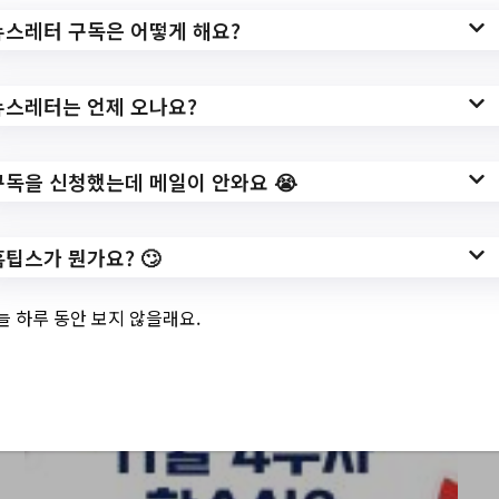
뉴스레터 구독은 어떻게 해요?
서울특별시양천구 Top 3 및 주간 소식 –
뉴스레터는 언제 오나요?
20231122
구독을 신청했는데 메일이 안와요 😭
홈팁스가 뭔가요? 🙄
늘 하루 동안 보지 않을래요.