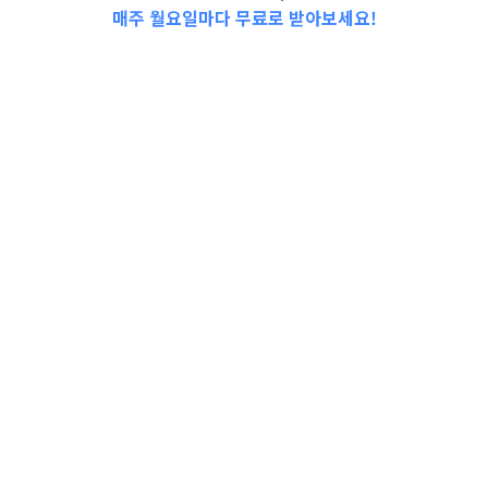
매주 월요일마다 무료로 받아보세요!
고용창업
,
정부지원소식
국가보훈대상자 취업지원
정식명칭국가보훈대상자 취업지원
지원내용◾ 20인 이상(제조업체 200
인 이상)을 고용하는 기업체 등에 보
훈특별고용◾ 기업체…
더보기