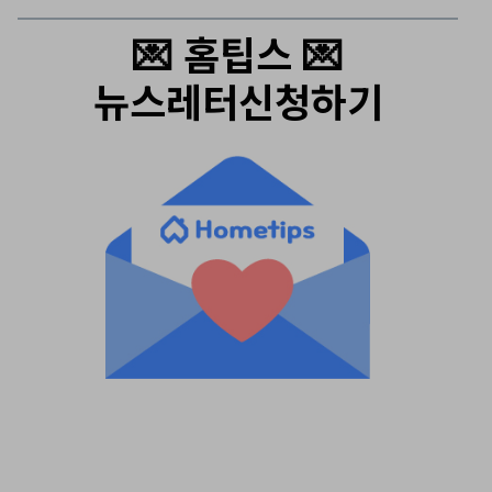
💌 홈팁스 💌
뉴스레터신청하기