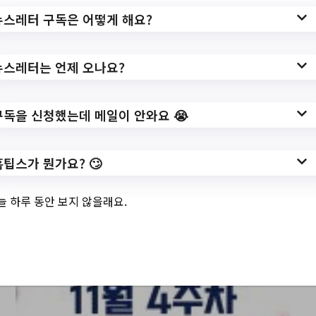
뉴스레터 구독은 어떻게 해요?
뉴스레터는 언제 오나요?
서울특별시양천구 Top 3 및 주간 소식 –
20231122
구독을 신청했는데 메일이 안와요 😭
홈팁스가 뭔가요? 🙄
늘 하루 동안 보지 않을래요.