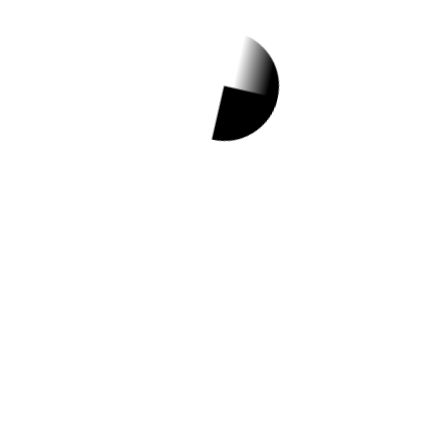
고용창업
,
정부지원소식
국민내일배움카드
정식명칭국민내일배움카드 지원내
용◾ 5년간 300~500만원 한도 내에
서 고용노동부로부터 인정받은 적합
훈련과정을 수강하는 경우 훈련비
의…
더보기
1