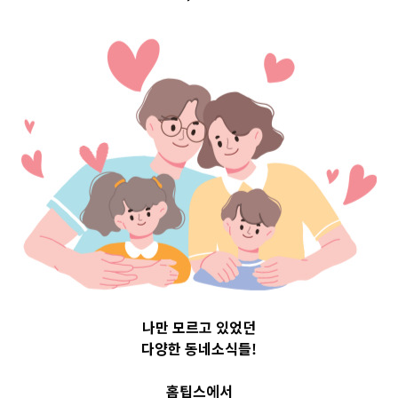
고용창업
고용창업
,
정부지원소식
소상공인 역량강화 지원
정식명칭소상공인 역량강화 지원 지
원내용◾마케팅, 경영관리, 상품 및
메뉴 개발, 세무·노무·특허·법률 등
소상공인…
나만 모르고 있었던
다양한 동네소식들!
더보기
홈팁스에서