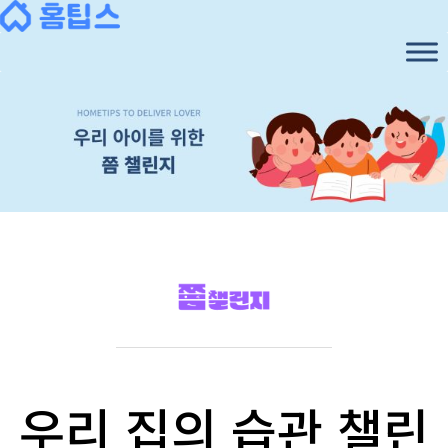
우리 집의 습관 챌린