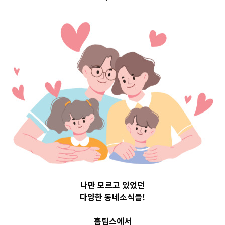
아기위키
, 
위생
레베가 추천하는 아기
나만 모르고 있었던
다양한 동네소식들!
세제 TOP3
홈팁스에서