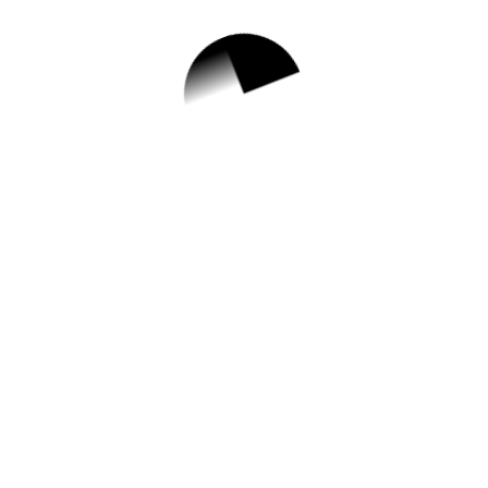
[기저귀 가이드]스마트
한 기저귀 선택하기
7월 13, 2020
01. 스마트한 기저귀 선택하기 02. 체형에 맞는 사
이즈와 방법 03. 몸에 해로운 성분 피하기 04. 타이
밍으로 기저귀 선택하기
기저귀
Hometips
App Store
Google Play