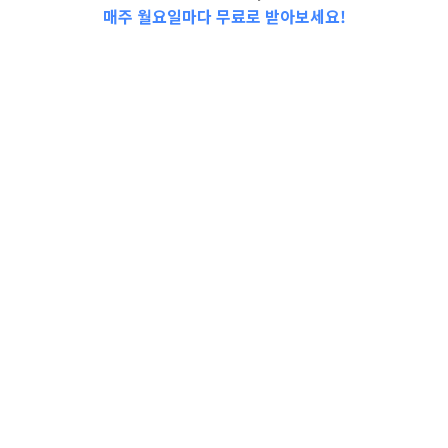
매주 월요일마다 무료로 받아보세요!
1월 28, 2021
레디베이비가 추천하는 아기세제top3
아기세제
7신생아 생후 1개월
, 
용품 가이드
, 
위생