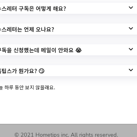
뉴스레터 구독은 어떻게 해요?
뉴스레터는 언제 오나요?
구독을 신청했는데 메일이 안와요 😭
ZZMN Challenge
App Store
Google Play
홈팁스가 뭔가요? 🙄
늘 하루 동안 보지 않을래요.
서비스 이
개인정보 취
위치기반서비스
서비스 문의
제휴
용약관
급방침
이용약관
(Email)
문의
©
2021 Hometips inc. All rights reserved.