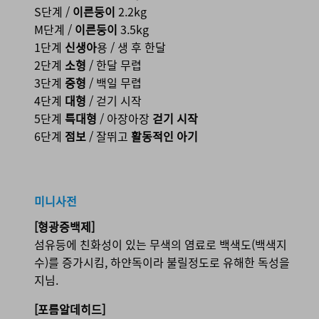
S단계 /
이른둥이
2.2kg
M단계 /
이른둥이
3.5kg
1단계
신생아
용 / 생 후 한달
2단계
소형
/ 한달 무렵
3단계
중형
/ 백일 무렵
4단계
대형
/ 걷기 시작
5단계
특대형
/ 아장아장
걷기 시작
6단계
점보
/ 잘뛰고
활동적인 아기
미니사전
[형광증백제]
섬유등에 친화성이 있는 무색의 염료로 백색도(백색지
수)를 증가시킴, 하얀독이라 불릴정도로 유해한 독성을
지님.
[포름알데히드]