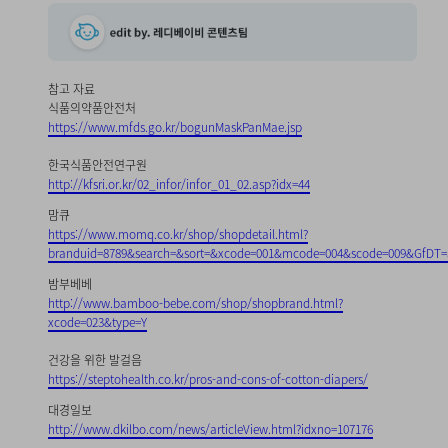
참고 자료
식품의약품안전처
https://www.mfds.go.kr/bogunMaskPanMae.jsp
한국식품안전연구원
http://kfsri.or.kr/02_infor/infor_01_02.asp?idx=44
맘큐
https://www.momq.co.kr/shop/shopdetail.html?
branduid=8789&search=&sort=&xcode=001&mcode=004&scode=009&Gf
밤부베베
http://www.bamboo-bebe.com/shop/shopbrand.html?
xcode=023&type=Y
건강을 위한 발걸음
https://steptohealth.co.kr/pros-and-cons-of-cotton-diapers/
대경일보
http://www.dkilbo.com/news/articleView.html?idxno=107176