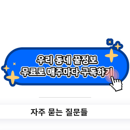
목차
hide
01. 스마트한 기저귀 선택하기
02. 체형에 맞는 사이즈와 방법
03. 몸에 해로운 성분 피하기
04. 타이밍으로 기저귀 선택하기
처음부터 잘 하기란 쉽지 않죠?
아기에게 딱 맞는
첫 속옷 기저귀 내아기의 피부에 닿는
부분이니 꼼꼼하고 안전하게 체크하세요
“유익한 정보 레디베이비 스타트”🥰
자주 묻는 질문들