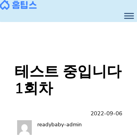
콘
텐
츠
로
바
로
가
기
테스트 중입니다
1회차
2022-09-06
readybaby-admin