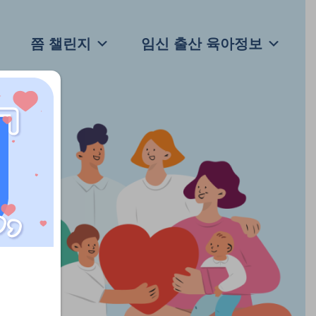
쯤 챌린지
임신 출산 육아정보