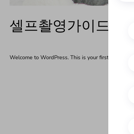
셀프촬영가이드 홈
Welcome to WordPress. This is your first post. Edit o