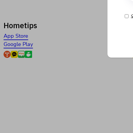
Hometips
App Store
Google Play