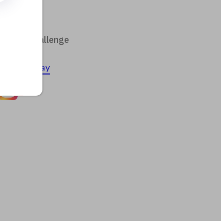
ZZMN Challenge
App Store
Google Play