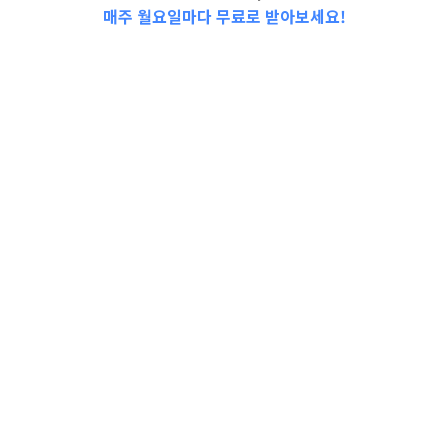
매주 월요일마다 무료로 받아보세요!
5월 4, 2021
5월
특별한날
시즌
, 
아기위키
, 
아빠랑엄마랑
, 
인기추천