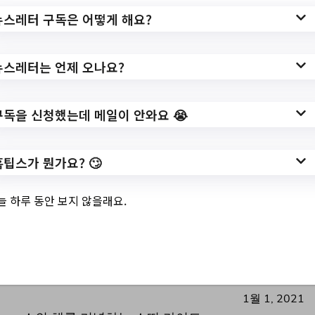
뉴스레터 구독은 어떻게 해요?
뉴스레터는 언제 오나요?
구독을 신청했는데 메일이 안와요 😭
홈팁스가 뭔가요? 🙄
늘 하루 동안 보지 않을래요.
2021년 흰소띠 아기의
모든 것!
1월 1, 2021