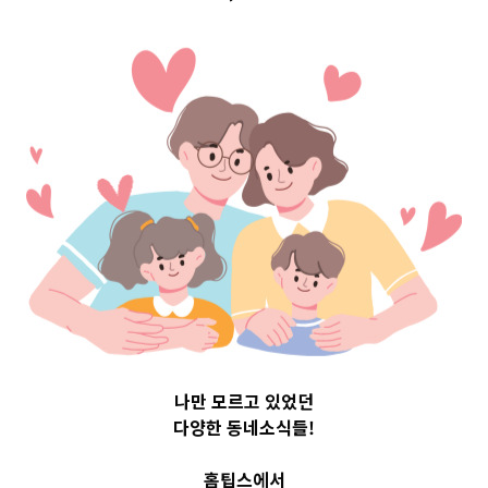
시즌
, 
아빠랑엄마랑
, 
인기추천
가정의 달 5월, 사랑이
나만 모르고 있었던
다양한 동네소식들!
넘치는 우리가족
홈팁스에서