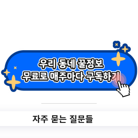
2021 신혼부부 전세자
금 대출
2월 16, 2021
Point 1. 신혼부부 전세자금 대출? Point 2. 우리 집
마련 준비 및 신청하기 Point 4. 조건, 금리, 한도, 이
용기간 및 상환방식? 5. 경상북도
신혼부부대출
자주 묻는 질문들
시즌
, 
인기추천