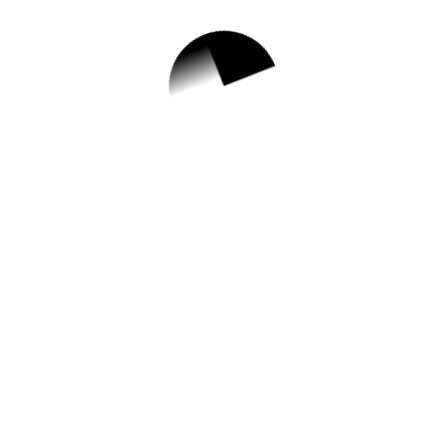
2021 상반기, 가족 공
연 라인업 !
3월 4, 2021
가족 공연
공연
시즌
, 
인기추천