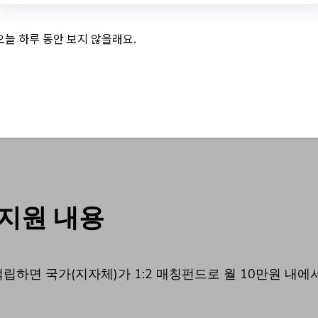
료)의 아동 중 매년 만12~17세 아동이 신규가입 대상
하여 만 18세까지 지원
오늘 하루 동안 보지 않을래요.
 장애인생활시설, 소년소녀가정 아동) 및 기초생활 수급 
 지원)
 지원 내용
적립하면 국가(지자체)가 1:2 매칭펀드로 월 10만원 내에