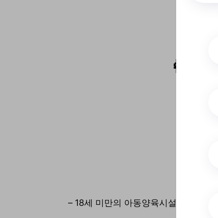
👩‍💼

○
– 18세 미만의 아동양육시설, 가정위
○
기