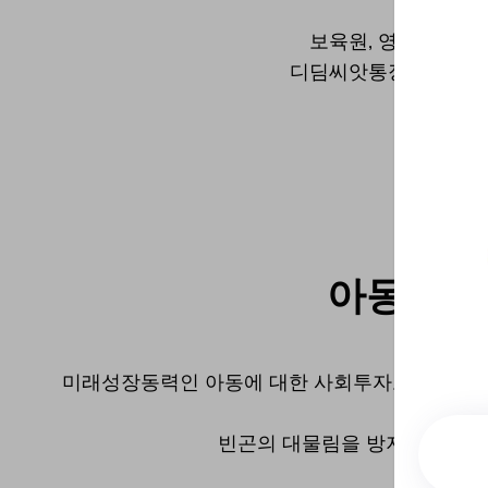
보육원, 영아원 아
디딤씨앗통장이라는 지
홈팁스
아동발달
미래성장동력인 아동에 대한 사회투자로 취약계층 
산형
빈곤의 대물림을 방지하고 건