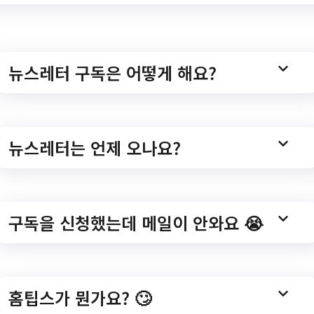
⭐🌟⭐
뉴스레터 구독은 어떻게 해요?
 신청기간👨‍💼
뉴스레터는 언제 오나요?
상시신청
구독을 신청했는데 메일이 안와요 😭
 지원대상
 보호대상 아동
탁,공동생활가정, 소년소녀가정,장애인 생활시설 아동
홈팁스가 뭔가요? 🙄
초수급가구 아동