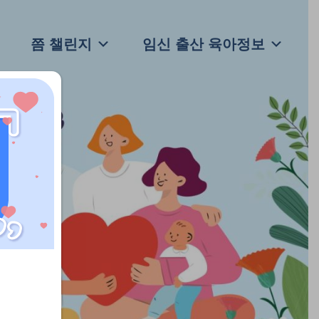
쯤 챌린지
임신 출산 육아정보