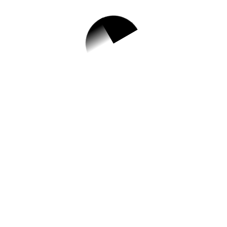
안녕하세요!
&육아&생활 통합정보 전문가