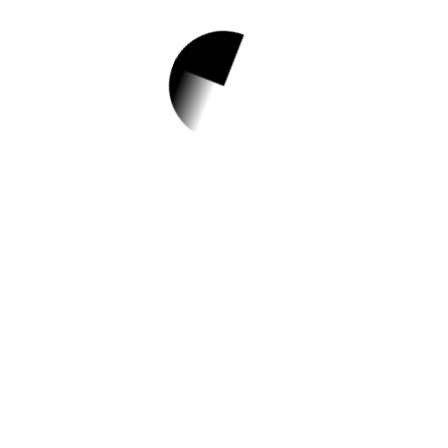
1.
7월 전화상담(양육/
심리)
✅ 지원 소식 상세 보기 ▼
https://www.hometip.so/bridge/7월 전화상
담(양육/심리)/?
url=http://www.ptct.or.kr/m3/sub1_2_view.a
sp?sn=356&code=&the_day=2023-07-31
작성일: 2023-07-12 ~ 2023-07-24
2.
2023년 장애인기회