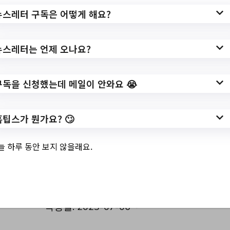
3.
나의사랑나의가족
뉴스레터 구독은 어떻게 해요?
2기 행복가정만들
기 지원 일정 안내
뉴스레터는 언제 오나요?
구독을 신청했는데 메일이 안와요 😭
✅ 지원 소식 상세 보기 ▼
홈팁스가 뭔가요? 🙄
https://www.hometip.so/bridge/나의사랑나
의가족 2기 행복가정만들기 지원 일정 안
늘 하루 동안 보지 않을래요.
내/?
url=http://www.pthappy2000.or.kr/bbs/boa
rd.php?bo_table=sub05_01&wr_id=194
작성일: 2023-07-06 ~