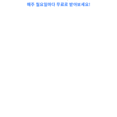
매주 월요일마다 무료로 받아보세요!
📩Top 3 소식❕