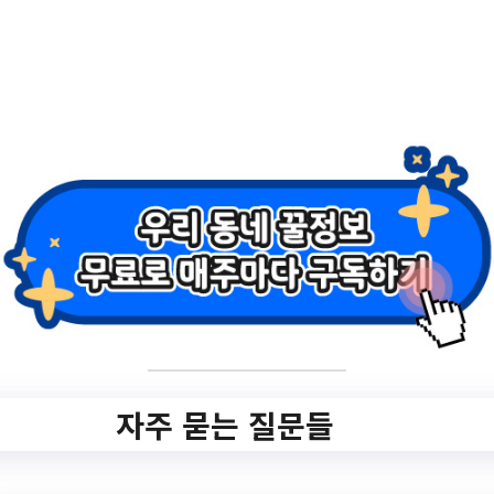
소득 참여자 모집
✅ 지원 소식 상세 보기 ▼
https://www.hometip.so/bridge/2023년 장
애인기회소득 참여자 모집/?
url=https://www.pyeongtaek.go.kr/pyeongt
aek/bbs/list.do?
ptIdx=41&mId=0401010000
작성일: 2023-07-10 ~
자주 묻는 질문들