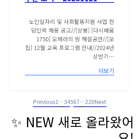
노인일자리 및 사회활동지원 사업 전
담인력 채용 공고//[상봉] [다시배움
1750] 오페라의 밤 해설공연//[모
집] 12월 교육 프로그램 안내//2024년
상반기…
더보기
Previous
1
…
3
4
5
6
7
…
220
Next
✨ NEW 새로 올라왔어
요!