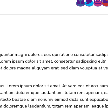
equuntur magni dolores eos qui ratione consetetur sadip
orem ipsum dolor sit amet, consetetur sadipscing elitr,
t dolore magna aliquyam erat, sed diam voluptua at ve
tus. Lorem ipsum dolor sit amet. At vero eos et accusam
usantium doloremque laudantium, totam rem aperiam, e
rchitecto beatae diam nonumy eirmod dicta sunt explicab
ium doloremque laudantium, totam rem aperiam, eaque i