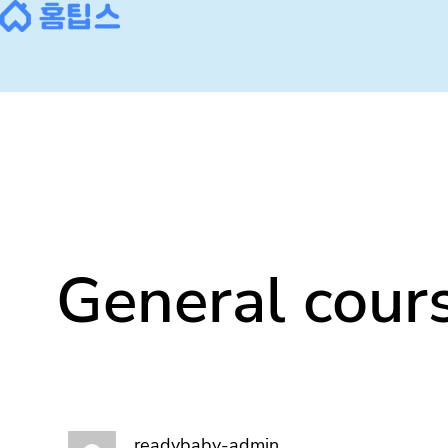
콘
텐
츠
로
바
로
가
기
General cour
readybaby-admin