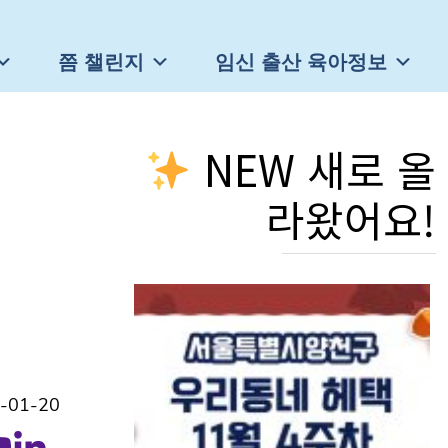
쯤 챌린지
임신 출산 육아정보
NEW 새로 올
라왔어요!
-01-20