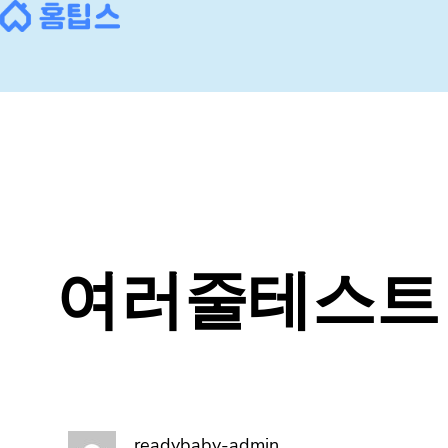
콘
텐
츠
로
바
로
가
기
여러줄테스트
readybaby-admin