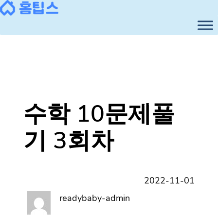
콘
텐
츠
로
바
로
가
기
수학 10문제풀
기 3회차
2022-11-01
readybaby-admin