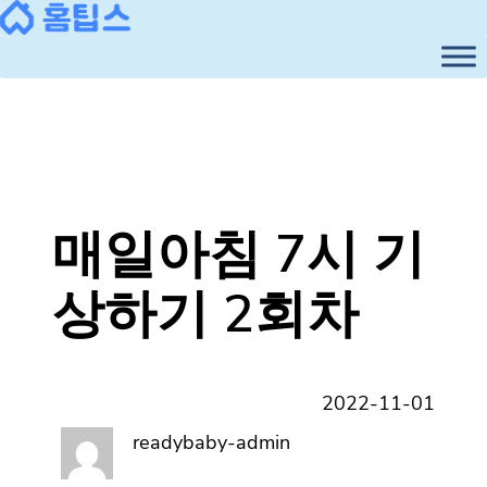
콘
텐
츠
로
바
로
가
기
매일아침 7시 기
상하기 2회차
2022-11-01
readybaby-admin