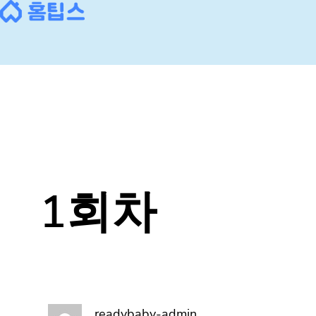
콘
텐
츠
로
바
로
가
기
1회차
readybaby-admin