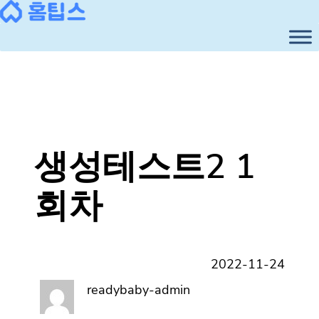
콘
텐
츠
로
바
로
가
기
생성테스트2 1
회차
2022-11-24
readybaby-admin