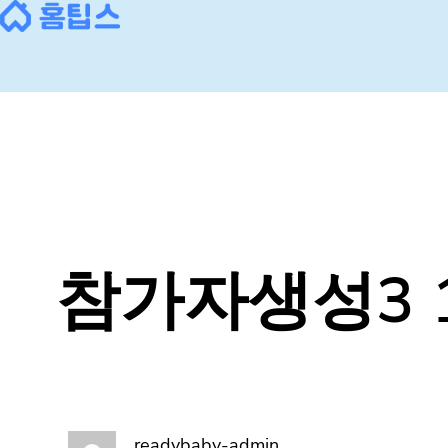
콘
텐
츠
로
바
로
가
기
참가자생성3 
readybaby-admin