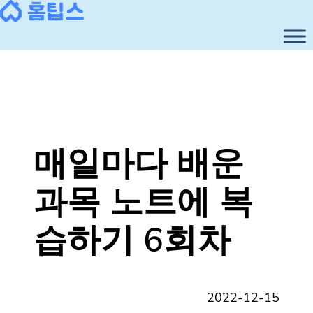
콘
텐
츠
로
바
로
가
기
매일마다 배운
과목 노트에 복
습하기 6회차
2022-12-15