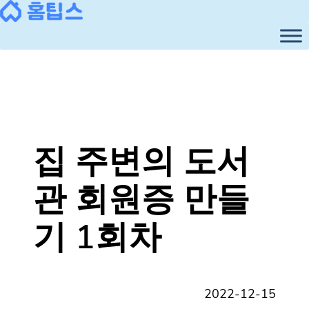
콘
텐
츠
로
바
로
가
기
집 주변의 도서
관 회원증 만들
기 1회차
2022-12-15