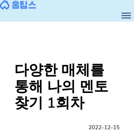
콘
텐
츠
로
바
로
가
기
다양한 매체를
통해 나의 멘토
찾기 1회차
2022-12-15