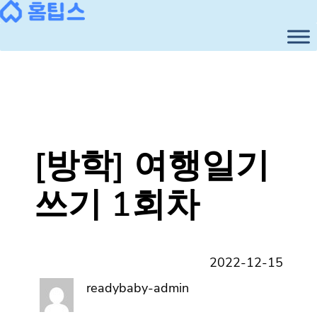
콘
텐
츠
로
바
로
가
기
[방학] 여행일기
쓰기 1회차
2022-12-15
readybaby-admin