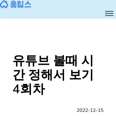
콘
텐
츠
로
바
로
가
기
유튜브 볼때 시
간 정해서 보기
4회차
2022-12-15