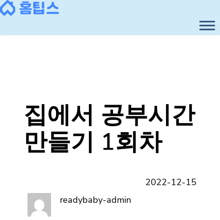
콘
텐
츠
로
바
로
가
기
집에서 공부시간
만들기 1회차
2022-12-15
readybaby-admin