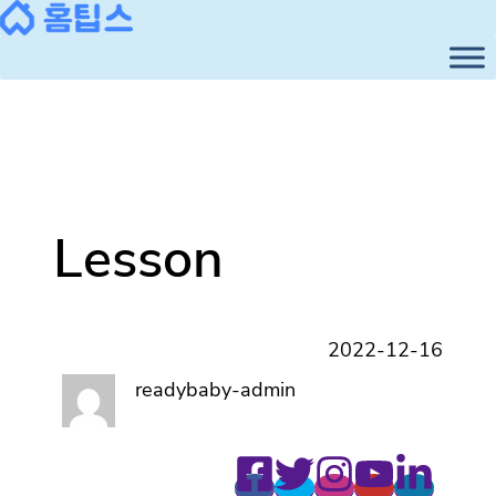
콘
텐
츠
로
바
로
가
기
Lesson
2022-12-16
readybaby-admin