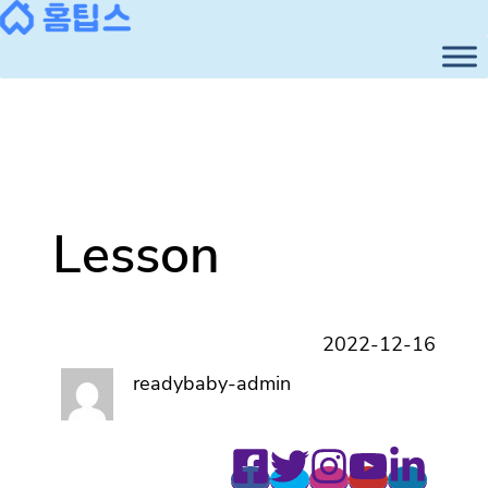
콘
텐
츠
로
바
로
가
기
Lesson
2022-12-16
readybaby-admin