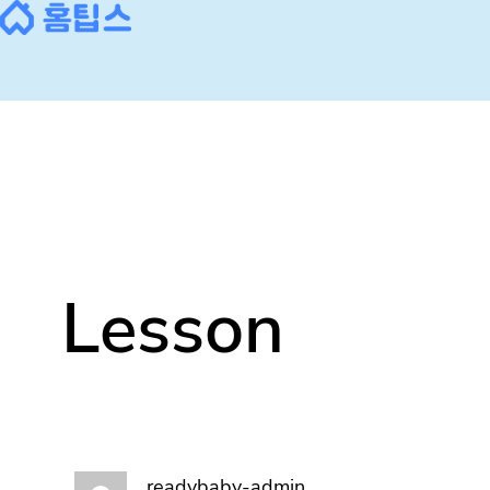
콘
텐
츠
로
바
로
가
기
Lesson
readybaby-admin