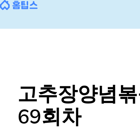
콘
텐
츠
로
바
로
가
기
고추장양념볶
69회차