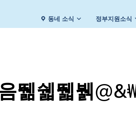
동네 소식
정부지원소식
음뛞쉛뛟뷁@&₩