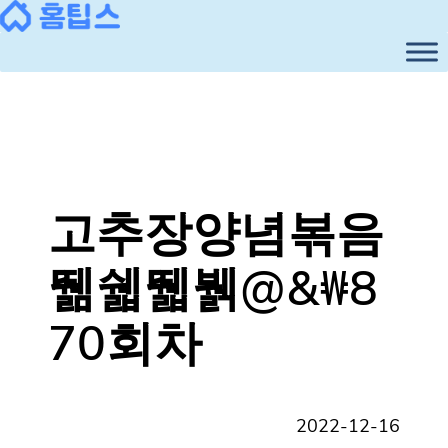
콘
텐
츠
로
바
로
가
기
고추장양념볶음
뛞쉛뛟뷁@&₩8
70회차
2022-12-16