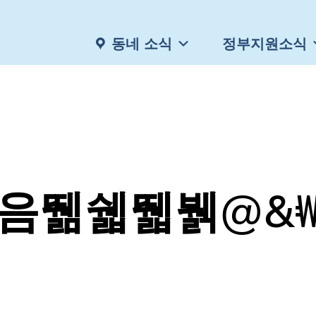
동네 소식
정부지원소식
음뛞쉛뛟뷁@&₩