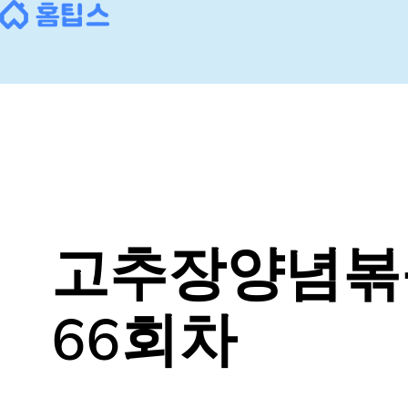
콘
텐
츠
로
바
로
가
기
고추장양념볶
66회차