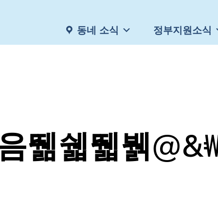
동네 소식
정부지원소식
음뛞쉛뛟뷁@&₩