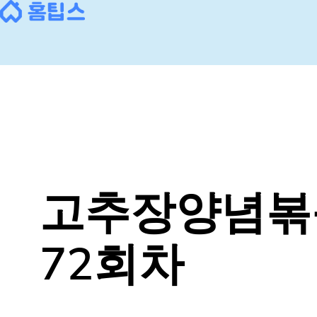
콘
텐
츠
로
바
로
가
기
고추장양념볶
72회차