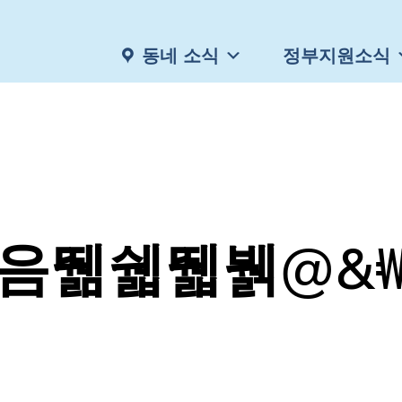
동네 소식
정부지원소식
음뛞쉛뛟뷁@&₩