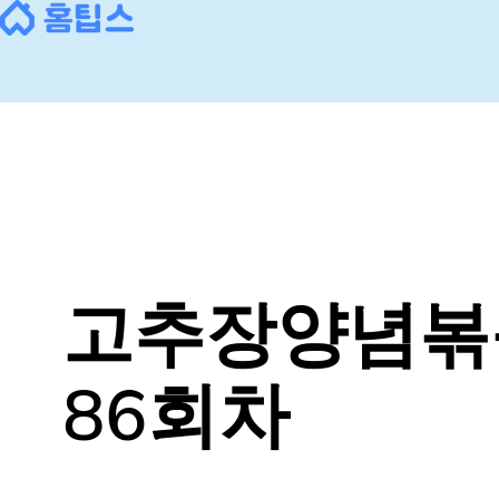
콘
텐
츠
로
바
로
가
기
고추장양념볶
86회차