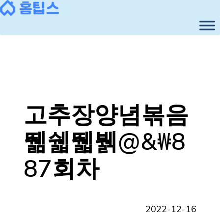
콘
텐
츠
로
바
로
가
기
고추장양념볶음
뛞쉛뛟뷁@&₩8
87회차
2022-12-16