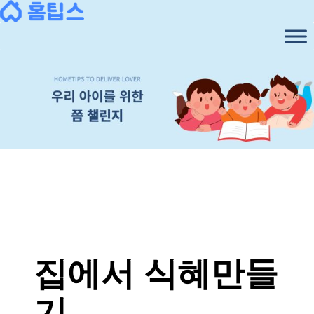
콘
텐
츠
로
바
로
가
기
집에서 식혜만들
기