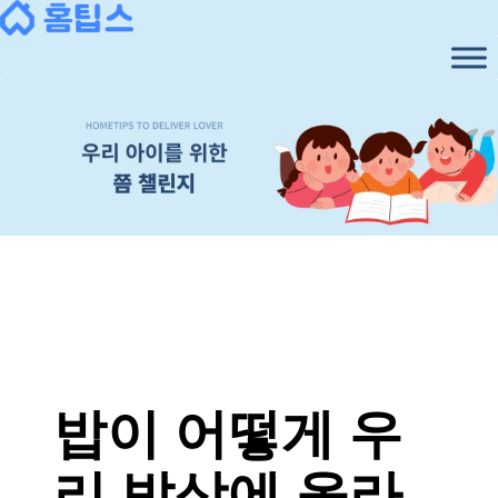
콘
텐
츠
로
바
로
가
기
밥이 어떻게 우
리 밥상에 올라