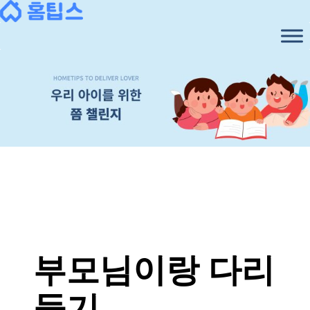
콘
텐
츠
로
바
로
가
기
부모님이랑 다리
들기