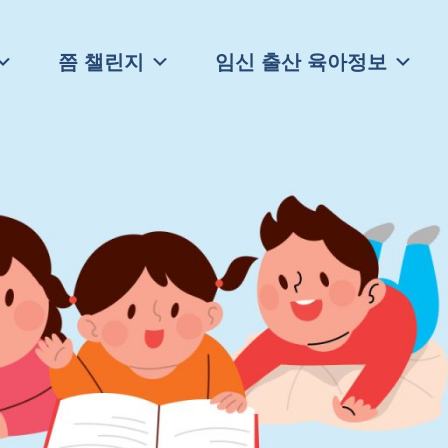
쯤 챌린지
임신 출산 육아정보