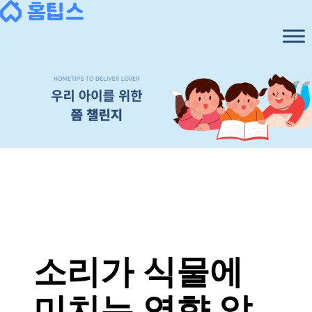
콘
텐
츠
로
바
로
가
기
소리가 식물에
미치는 영향 알