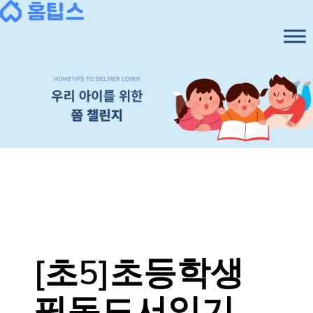
콘
텐
츠
로
바
로
가
기
[초5]초등학생
필독도서읽기