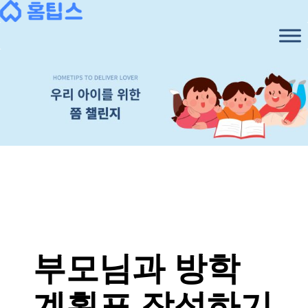
콘
텐
츠
로
바
로
가
기
부모님과 방학
계획표 작성하기