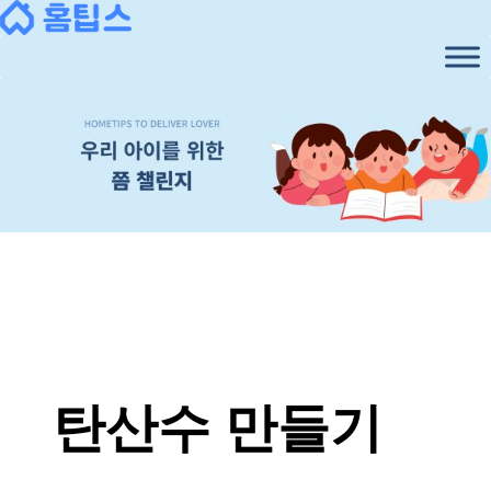
콘
텐
츠
로
바
로
가
기
탄산수 만들기