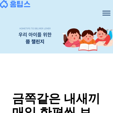
콘
텐
츠
로
바
로
가
기
금쪽같은 내새끼
매일 한편씩 보