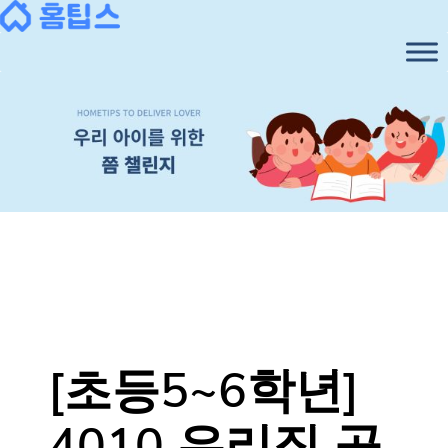
콘
텐
츠
로
바
로
가
기
[초등5~6학년]
4010 우리집 공