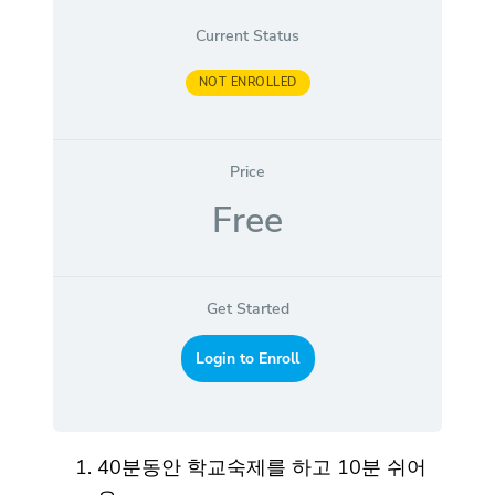
Current Status
NOT ENROLLED
Price
Free
Get Started
Login to Enroll
40분동안 학교숙제를 하고 10분 쉬어