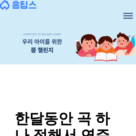
콘
텐
츠
로
바
로
가
기
한달동안 곡 하
나 정해서 연주