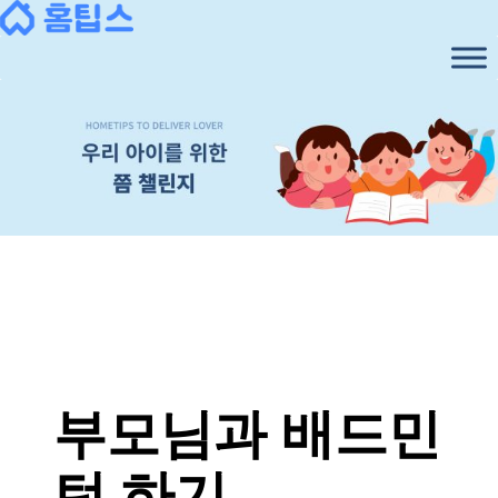
콘
텐
츠
로
바
로
가
기
부모님과 배드민
턴 하기