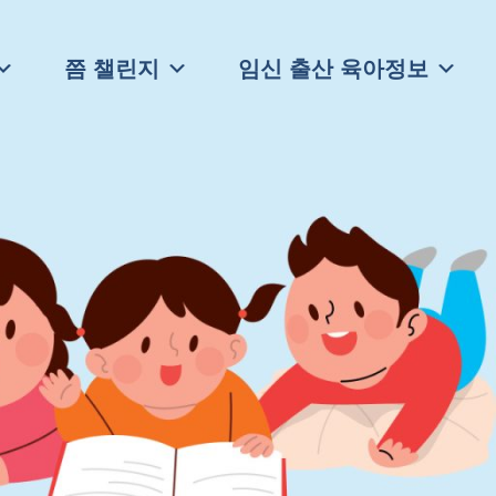
쯤 챌린지
임신 출산 육아정보