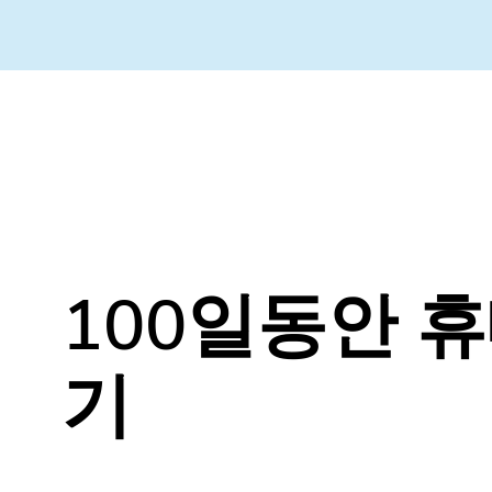
100일동안 
기