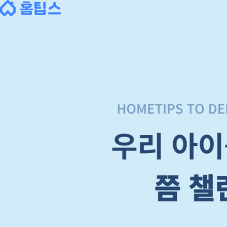
콘
텐
츠
로
바
로
가
기